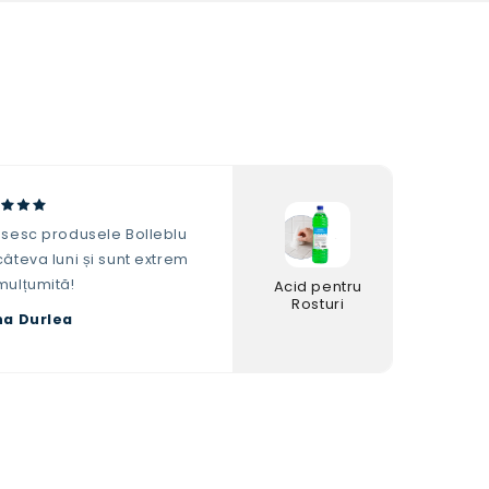
osesc produsele Bolleblu
âteva luni și sunt extrem
mulțumită!
Acid pentru
Rosturi
na Durlea