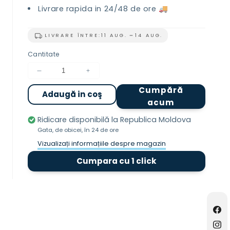
Livrare rapida in 24/48 de ore 🚚
LIVRARE ÎNTRE:
11 AUG.
14 AUG.
Cantitate
Reduceți
Creșteți
cantitatea
cantitatea
Cumpără
Adaugă in coş
pentru
pentru
acum
Odoriozant
Odoriozant
Art
Art
Ridicare disponibilă la
Republica Moldova
Collection
Collection
Gata, de obicei, în 24 de ore
-
-
Vizualizați informațiile despre magazin
La
La
Dama
Dama
Cumpara cu 1 click
-
-
600ml
600ml
Fac