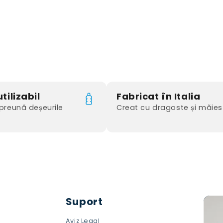
tilizabil
Fabricat în Italia
reună deșeurile
Creat cu dragoste și măies
Suport
Aviz Legal