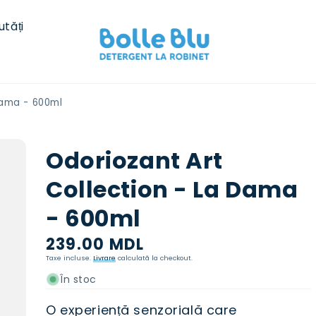
utăți
Dama - 600ml
Odoriozant Art
Collection - La Dama
- 600ml
Preț
239.00 MDL
normal
Taxe incluse.
Livrare
calculată la checkout.
În stoc
O experiență senzorială care