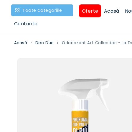
Treci la
conținut
Toate categoriile
Oferte
Acasă
No
Contacte
Acasă
Deo Due
Odoriozant Art Collection - La 
Treci la
informațiile
despre
produs