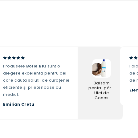
Produsele
Bolle Blu
sunt o
Fol
alegere excelentă pentru cei
de c
care caută soluții de curățenie
de 
Balsam
eficiente și prietenoase cu
pentru păr -
Ele
Ulei de
mediul.
Cocos
Emilian Cretu