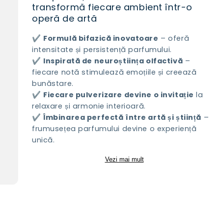
transformă fiecare ambient într-o
operă de artă
✔️
Formulă bifazică inovatoare
– oferă
intensitate și persistență parfumului.
✔️
Inspirată de neuroștiința olfactivă
–
fiecare notă stimulează emoțiile și creează
bunăstare.
✔️
Fiecare pulverizare devine o invitație
la
relaxare și armonie interioară.
✔️
Îmbinarea perfectă între artă și știință
–
frumusețea parfumului devine o experiență
unică.
Vezi mai mult