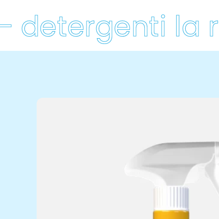
modal
detergenti la ro