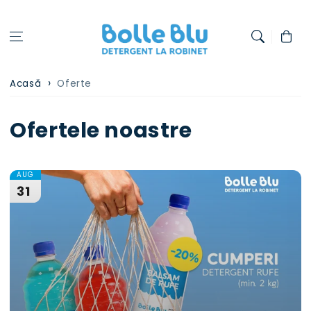
Treci la
conținut
Coș
Acasă
Oferte
Ofertele noastre
AUG
31