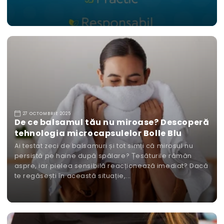
27 OCTOMBRIE 2025
De ce balsamul tău nu miroase? Descoperă
tehnologia microcapsulelor Bolle Blu
Ai testat zeci de balsamuri și tot simți că mirosul nu
persistă pe haine după spălare? Țesăturile rămân
aspre, iar pielea sensibilă reacționează imediat? Dacă
te regăsești în această situație,...