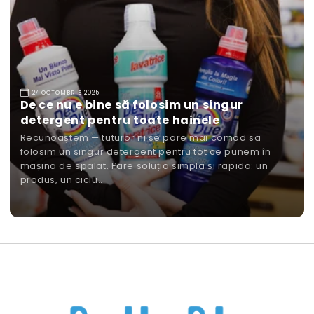
27 OCTOMBRIE 2025
De ce nu e bine să folosim un singur
detergent pentru toate hainele
Recunoaștem — tuturor ni se pare mai comod să
folosim un singur detergent pentru tot ce punem în
mașina de spălat. Pare soluția simplă și rapidă: un
produs, un ciclu...