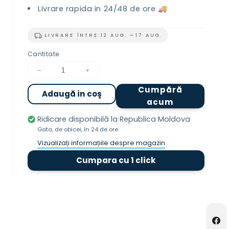
Livrare rapida in 24/48 de ore 🚚
LIVRARE ÎNTRE:
12 AUG.
17 AUG.
Cantitate
Reduceți
Creșteți
cantitatea
cantitatea
Cumpără
Adaugă in coş
pentru
pentru
acum
Nr
Nr
9
9
Ridicare disponibilă la
Republica Moldova
Ero
Ero
Gata, de obicei, în 24 de ore
50ml
50ml
Vizualizați informațiile despre magazin
Cumpara cu 1 click
Fac