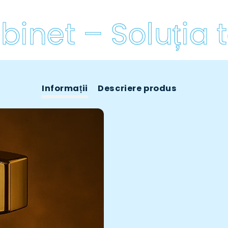
net – Soluția ta
Informații
Descriere produs