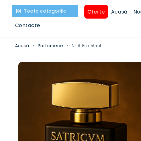
Treci la
conținut
Toate categoriile
Oferte
Acasă
No
Contacte
Acasă
Parfumerie
Nr 9 Ero 50ml
Treci la
informațiile
despre
produs