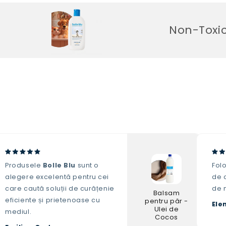
Non-Toxic. Fără Co
Produsele
Bolle Blu
sunt o
Fol
alegere excelentă pentru cei
de c
care caută soluții de curățenie
de 
Balsam
eficiente și prietenoase cu
pentru păr -
Ele
Ulei de
mediul.
Cocos