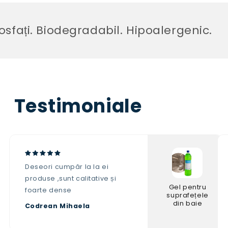
 Biodegradabil. Hipoalergenic.
Testimoniale
Deseori cumpăr la la ei
produse ,sunt calitative și
Gel pentru
foarte dense
suprafețele
din baie
Codrean Mihaela