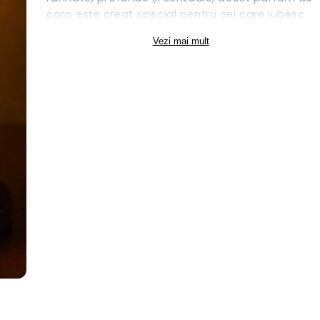
corp este creat special pentru cei care iubesc
aroma intensă și sofisticată. Se aplică ușor pe
Vezi mai mult
piele, fără să o usuce, lăsând în urmă o
mireasmă persistentă care îți va pune în
valoare personalitatea.