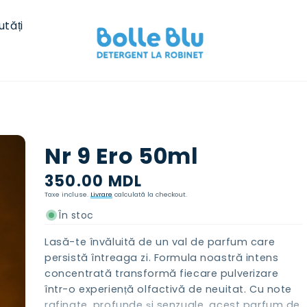
utăți
Nr 9 Ero 50ml
Preț
350.00 MDL
normal
Taxe incluse.
Livrare
calculată la checkout.
În stoc
Lasă-te învăluită de un val de parfum care
persistă întreaga zi. Formula noastră intens
concentrată transformă fiecare pulverizare
într-o experiență olfactivă de neuitat. Cu note
rafinate, profunde și senzuale, acest parfum de