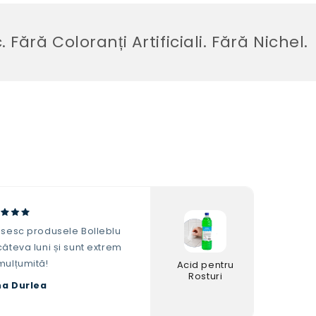
loranți Artificiali. Fără Nichel.
osesc produsele Bolleblu
âteva luni și sunt extrem
mulțumită!
Acid pentru
Rosturi
na Durlea