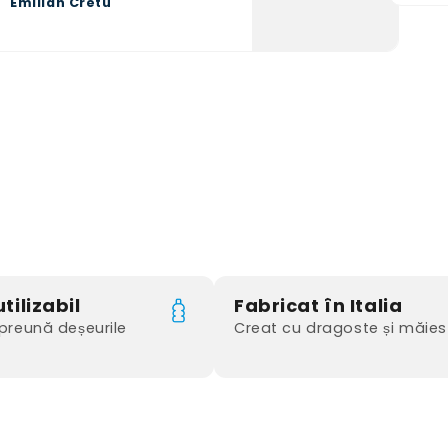
Emilian Cretu
tilizabil
Fabricat în Italia
reună deșeurile
Creat cu dragoste și măies