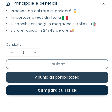
Principalele beneficii
Produse de calitate superioară 🏅
Importate direct din Italia
Disponibil online și în magazinele Bolle Blu🛍️
Livrare rapida in 24/48 de ore 🚚
Cantitate
Reduceți
Creșteți
cantitatea
cantitatea
Epuizat
pentru
pentru
Gel
Gel
Pardosea-
Pardosea-
Anunță disponibilitatea
Talcato
Talcato
750
750
ml
ml
Cumpara cu 1 click