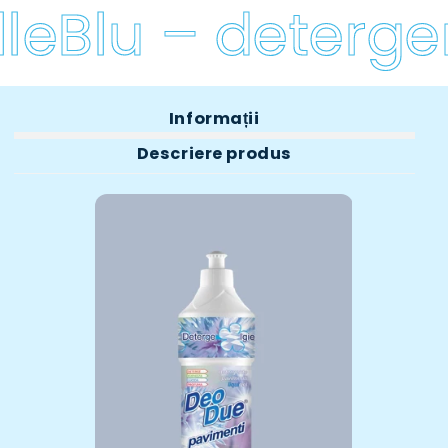
leBlu – detergen
Informații
Descriere produs