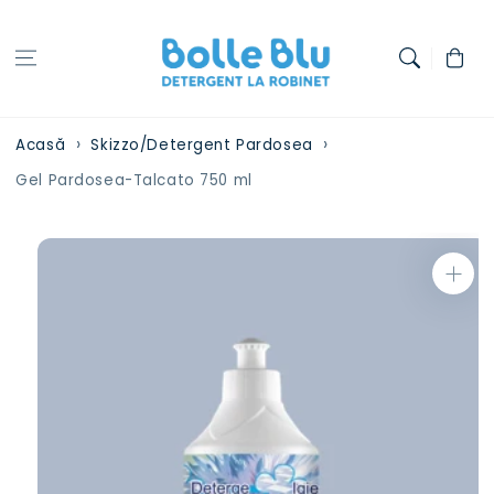
Treci la
conținut
Coș
Acasă
Skizzo/Detergent Pardosea
Gel Pardosea-Talcato 750 ml
Treci la
informațiile
despre
produs