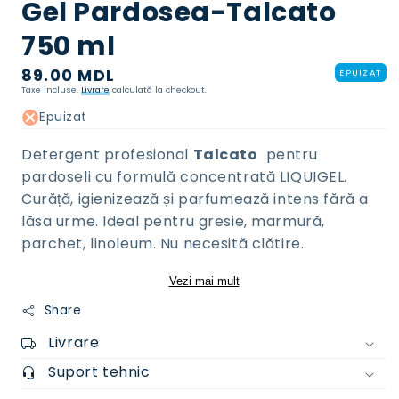
Gel Pardosea-Talcato
în
mod
modal
750 ml
Preț
89.00 MDL
EPUIZAT
Taxe incluse.
Livrare
calculată la checkout.
normal
Epuizat
Detergent profesional
Talcato
pentru
pardoseli cu formulă concentrată LIQUIGEL.
Curăță, igienizează și parfumează intens fără a
lăsa urme. Ideal pentru gresie, marmură,
parchet, linoleum. Nu necesită clătire.
Vezi mai mult
Share
Livrare
Suport tehnic