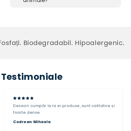
animale?
sfați. Biodegradabil. Hipoalergenic.
Testimoniale
Deseori cumpăr la la ei produse ,sunt calitative și
foarte dense
Codrean Mihaela