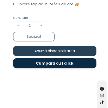
Livrare rapida in 24/48 de ore 🚚
Cantitate
Reduceți
Creșteți
cantitatea
cantitatea
Epuizat
pentru
pentru
EDOX
EDOX
1
1
Anunță disponibilitatea
L
L
–
–
Detergent
Detergent
Cumpara cu 1 click
Covoare
Covoare
și
și
Tapițerii
Tapițerii
Fac
Ins
TikT