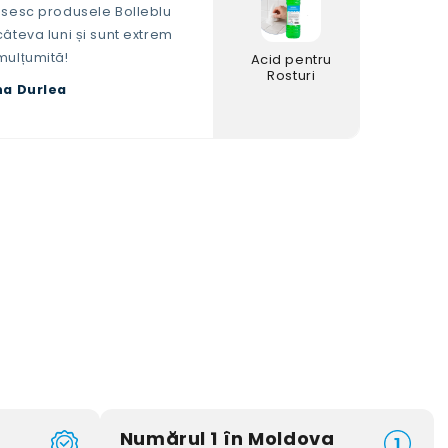
osesc produsele Bolleblu
âteva luni și sunt extrem
mulțumită!
Acid pentru
Rosturi
na Durlea
Numărul 1 în Moldova