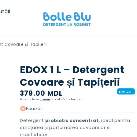
utăți
t Covoare și Tapițerii
EDOX 1 L – Detergent
Covoare și Tapițerii
Preț
379.00 MDL
EPUIZAT
normal
Taxe incluse.
Livrare
calculată la checkout.
Epuizat
Detergent
probiotic concentrat,
ideal pentru
curățarea și parfumarea covoarelor și
mochetelor.