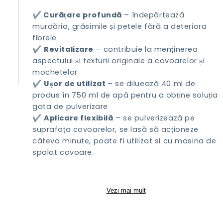
✔️
Curățare profundă
– îndepărtează
murdăria, grăsimile și petele fără a deteriora
fibrele
✔️
Revitalizare
– contribuie la menținerea
aspectului și texturii originale a covoarelor și
mochetelor
✔️
Ușor de utilizat
– se diluează 40 ml de
produs în 750 ml de apă pentru a obține soluția
gata de pulverizare
✔️
Aplicare flexibilă
– se pulverizează pe
suprafața covoarelor, se lasă să acționeze
câteva minute, poate fi utilizat si cu masina de
spalat covoare.
Vezi mai mult