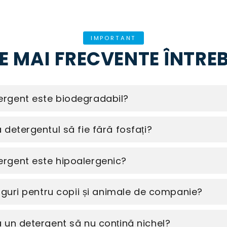
IMPORTANT
E MAI FRECVENTE ÎNTRE
rgent este biodegradabil?
detergentul să fie fără fosfați?
rgent este hipoalergenic?
siguri pentru copii și animale de companie?
 un detergent să nu conțină nichel?