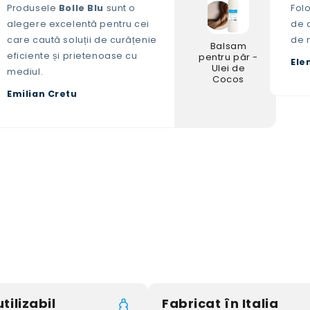
Produsele
Bolle Blu
sunt o
Fol
alegere excelentă pentru cei
de c
care caută soluții de curățenie
de 
Balsam
eficiente și prietenoase cu
pentru păr -
Ele
Ulei de
mediul.
Cocos
Emilian Cretu
tilizabil
Fabricat în Italia