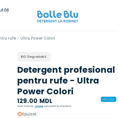
utăți
tru rufe - Ultra Power Colori
BIO Degradabil.
Detergent profesional
pentru rufe - Ultra
Power Colori
Preț
129.00 MDL
EPUIZAT
normal
Taxe incluse.
Livrare
calculată la checkout.
Epuizat