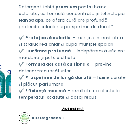
Detergent lichid
premium
pentru haine
colorate, cu formulă concentrată și tehnologia
NanoCaps
, ce oferă curățare profundă,
protecția culorilor și prospețime de durată.
✔️
Protejează culorile
– menține intensitatea
și strălucirea chiar și după multiple spălări
✔️
Curățare profundă
– îndepărtează eficient
murdăria și petele dificile
✔️
Formulă delicată cu fibrele
– previne
deteriorarea țesăturilor
✔️
Prospețime de lungă durată
– haine curate
și plăcut parfumate
✔️
Eficiență maximă
– rezultate excelente la
temperaturi scăzute și dozaj redus
Vezi mai mult
BIO Degradabil