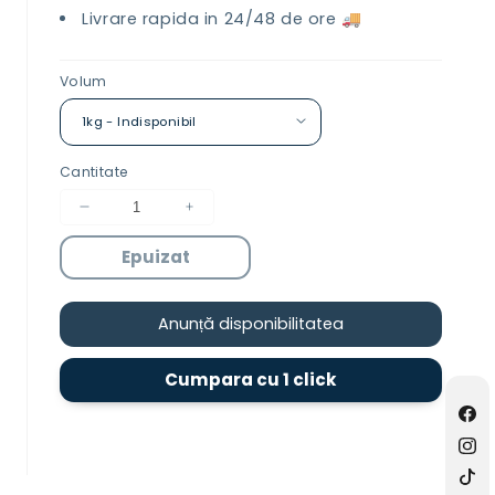
Livrare rapida in 24/48 de ore 🚚
Volum
Cantitate
Reduceți
Creșteți
cantitatea
cantitatea
Epuizat
pentru
pentru
Detergent
Detergent
profesional
profesional
Anunță disponibilitatea
pentru
pentru
rufe
rufe
-
-
Cumpara cu 1 click
Ultra
Ultra
Power
Power
Fac
Colori
Colori
Ins
TikT