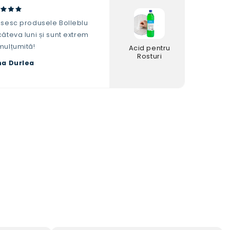
osesc produsele Bolleblu
âteva luni și sunt extrem
mulțumită!
Acid pentru
Rosturi
na Durlea