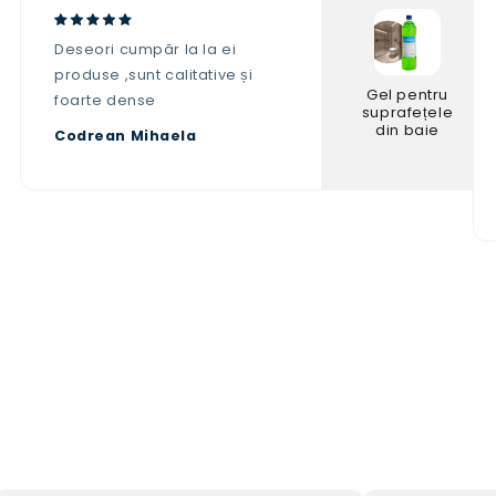
Deseori cumpăr la la ei
produse ,sunt calitative și
Gel pentru
foarte dense
suprafețele
din baie
Codrean Mihaela