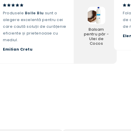
Produsele
Bolle Blu
sunt o
Fol
alegere excelentă pentru cei
de c
care caută soluții de curățenie
de 
Balsam
eficiente și prietenoase cu
pentru păr -
Ele
Ulei de
mediul.
Cocos
Emilian Cretu