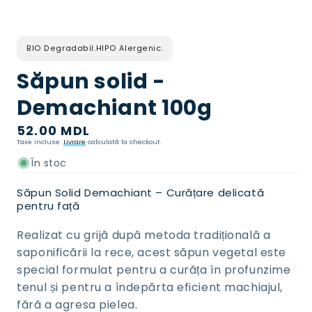
Deschideți
media
1
în
BIO Degradabil.
HIPO Alergenic.
mod
modal
Săpun solid -
Demachiant 100g
Preț
52.00 MDL
Taxe incluse.
Livrare
calculată la checkout.
normal
În stoc
Săpun Solid Demachiant – Curățare delicată
pentru față
Realizat cu grijă după metoda tradițională a
saponificării la rece, acest săpun vegetal este
special formulat pentru a curăța în profunzime
tenul și pentru a îndepărta eficient machiajul,
fără a agresa pielea.