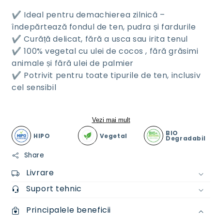
✔️ Ideal pentru demachierea zilnică –
îndepărtează fondul de ten, pudra și fardurile
✔️ Curăță delicat, fără a usca sau irita tenul
✔️ 100% vegetal cu ulei de cocos , fără grăsimi
animale și fără ulei de palmier
✔️ Potrivit pentru toate tipurile de ten, inclusiv
cel sensibil
Vezi mai mult
BIO
HIPO
Vegetal
Degradabil
Share
Livrare
Suport tehnic
Principalele beneficii