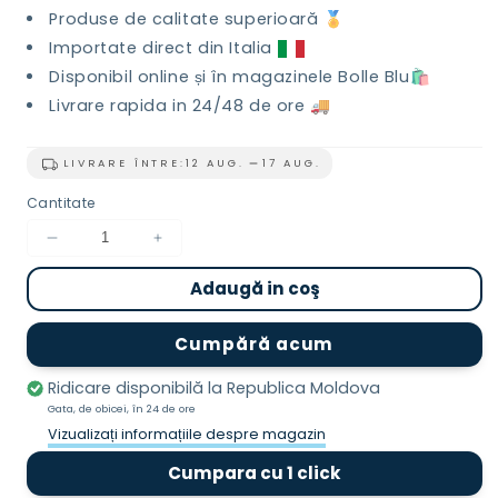
Produse de calitate superioară 🏅
Importate direct din Italia
Disponibil online și în magazinele Bolle Blu🛍️
Livrare rapida in 24/48 de ore 🚚
LIVRARE ÎNTRE:
12 AUG.
17 AUG.
Cantitate
Reduceți
Creșteți
cantitatea
cantitatea
Adaugă in coş
pentru
pentru
Săpun
Săpun
solid
solid
Cumpără acum
-
-
Demachiant
Demachiant
Ridicare disponibilă la
Republica Moldova
100g
100g
Gata, de obicei, în 24 de ore
Vizualizați informațiile despre magazin
Cumpara cu 1 click