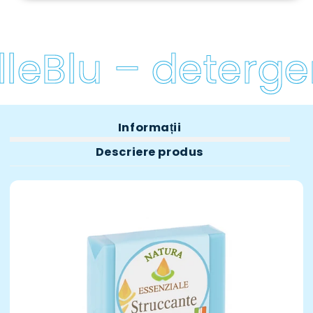
leBlu – detergen
Informații
Descriere produs