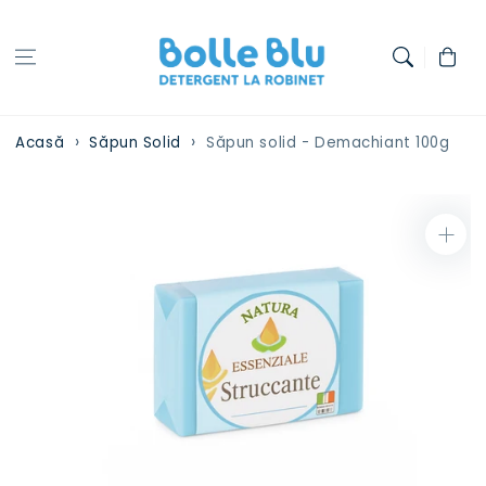
Treci la
conținut
Coș
Acasă
Săpun Solid
Săpun solid - Demachiant 100g
Treci la
informațiile
despre
produs