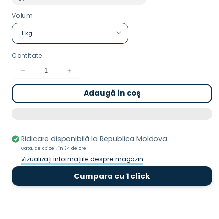
Volum
Cantitate
Reduceți
Creșteți
cantitatea
cantitatea
Adaugă in coş
pentru
pentru
Degresant
Degresant
Profesional
Profesional
-
-
Deo
Deo
Ridicare disponibilă la
Republica Moldova
Due
Due
Gata, de obicei, în 24 de ore
Vizualizați informațiile despre magazin
Cumpara cu 1 click