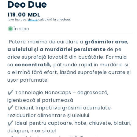
Deo Due
Preț
119.00 MDL
Taxe incluse.
Livrare
calculată la checkout.
normal
În stoc
Putere maximă de curățare
a
grăsimilor arse
,
a uleiului și a murdăriei persistente
de pe
orice suprafață lavabilă din bucătărie. Formula
sa
concentrată,
pătrunde rapid în murdărie și
o elimină fără efort, lăsând suprafețele curate și
ușor parfumate.
✔️ Tehnologie NanoCaps – degresează,
igienizează și parfumează
✔️ Eficient împotriva grăsimii acumulate,
reziduurilor alimentare și uleiului
✔️ Ideal pentru cuptoare, hote, chiuvete, blaturi,
dulapuri, inox și oțel