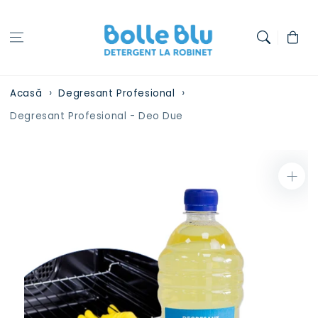
Treci la
conținut
Coș
Acasă
Degresant Profesional
Degresant Profesional - Deo Due
Treci la
informațiile
despre
produs