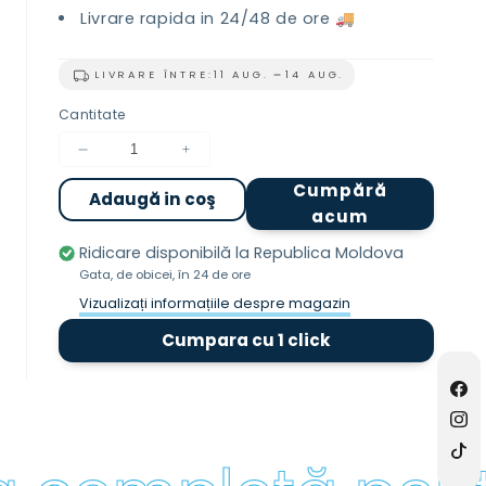
Livrare rapida in 24/48 de ore 🚚
LIVRARE ÎNTRE:
11 AUG.
14 AUG.
Cantitate
Reduceți
Creșteți
cantitatea
cantitatea
Cumpără
Adaugă in coş
pentru
pentru
acum
Cristale
Cristale
Parfumate
Parfumate
Ridicare disponibilă la
Republica Moldova
Amalfi
Amalfi
Gata, de obicei, în 24 de ore
1kg
1kg
Vizualizați informațiile despre magazin
Cumpara cu 1 click
Fac
Ins
TikT