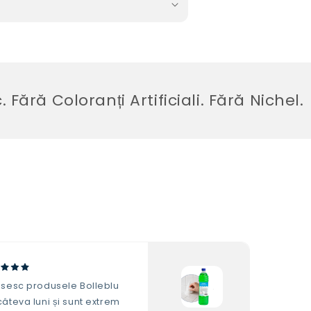
Coloranți Artificiali. Fără Nichel.
osesc produsele Bolleblu
âteva luni și sunt extrem