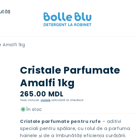
utăți
 Amalfi 1kg
Cristale Parfumate
Amalfi 1kg
Preț
265.00 MDL
normal
Taxe incluse.
Livrare
calculată la checkout.
În stoc
Cristale parfumate pentru rufe
– aditivi
speciali pentru spălare, cu rolul de a parfuma
hainele și de a îmbunătăți eficiența curățării.