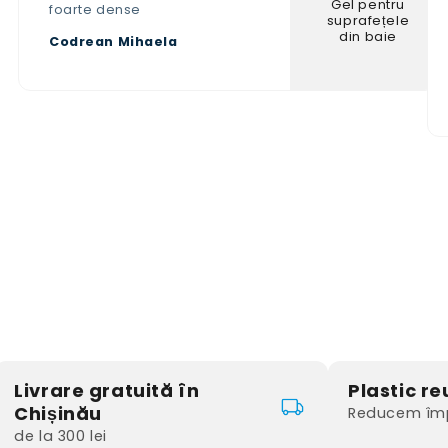
Gel pentru
foarte dense
suprafețele
din baie
Codrean Mihaela
Livrare gratuită în
Plastic reu
Chișinău
Reducem împ
de la 300 lei