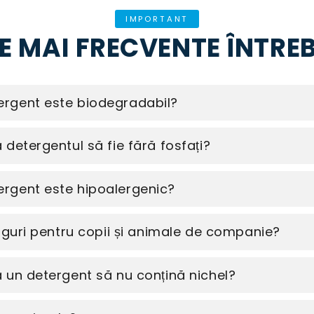
IMPORTANT
E MAI FRECVENTE ÎNTRE
rgent este biodegradabil?
detergentul să fie fără fosfați?
rgent este hipoalergenic?
siguri pentru copii și animale de companie?
 un detergent să nu conțină nichel?