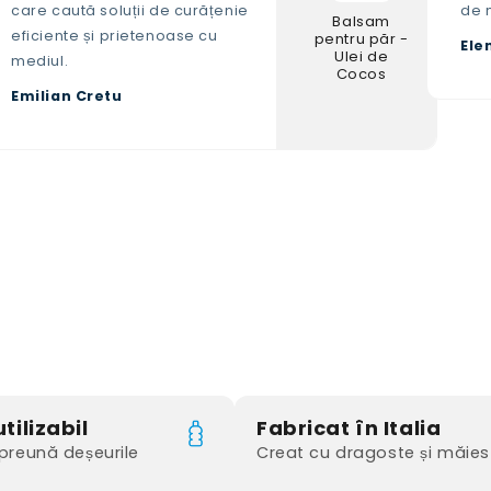
care caută soluții de curățenie
de 
Balsam
eficiente și prietenoase cu
pentru păr -
Ele
Ulei de
mediul.
Cocos
Emilian Cretu
tilizabil
Fabricat în Italia
reună deșeurile
Creat cu dragoste și măies