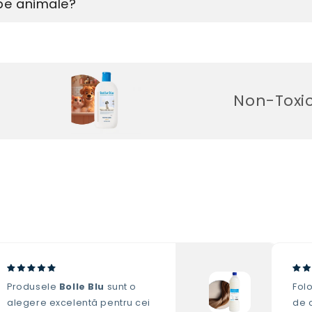
 pe animale?
Non-Toxic. Fără 
Produsele
Bolle Blu
sunt o
Fol
alegere excelentă pentru cei
de c