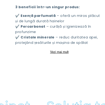
3 beneficii într-un singur produs:
✔️
Esență parfumată
– oferă un miros plăcut
și de lungă durată hainelor
✔️
Percarbonat
– curăță și igienizează în
profunzime
✔️
Cristale minerale
– reduc duritatea apei,
protejând țesăturile și mașina de spălat
Vezi mai mult