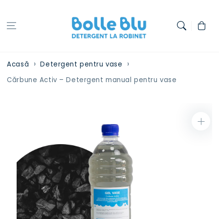
Treci la
conținut
Coș
Acasă
Detergent pentru vase
Cărbune Activ – Detergent manual pentru vase
Treci la
informațiile
despre
produs