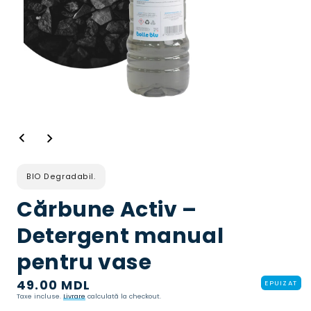
Deschideți
media
1
în
mod
BIO Degradabil.
modal
Cărbune Activ –
Detergent manual
pentru vase
Preț
49.00 MDL
EPUIZAT
Taxe incluse.
Livrare
calculată la checkout.
normal