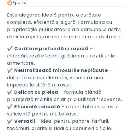
Epuizat
Este alegerea ideală pentru o curățare
completă, eficientă și sigură. Formula sa cu
proprietățile purificatoare ale cărbunelui activ,
elimină rapid grăsimea și murdăria persistentă.
✔️
Curățare profundă și rapidă
–
îndepărtează eficient grăsimea și reziduurile
alimentare.
✔️
Neutralizează mirosurile neplăcute
–
datorită cărbunelui activ, vasele rămân
impecabile și fără mirosuri.
✔️
Delicat cu pielea
– formula blândă
protejează mâinile chiar și la utilizări frecvente.
✔️
Eficiență ridicată
– o cantitate mică este
suficientă pentru multe vase.
✔️
Versatil
– ideal pentru pahare, farfurii,
tacâmuri, cratițe și tigăi cu depuneri dificile.