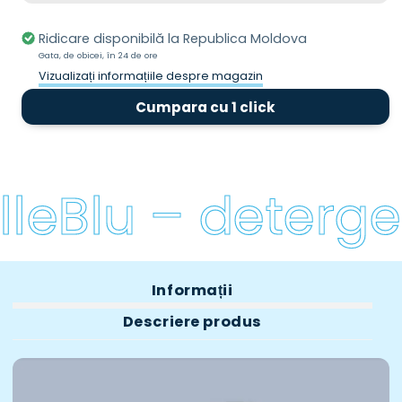
Anticalcar
Anticalcar
-
-
Ridicare disponibilă la
Republica Moldova
750
750
Gata, de obicei, în 24 de ore
ml
ml
Vizualizați informațiile despre magazin
Cumpara cu 1 click
leBlu – detergen
Informații
Descriere produs