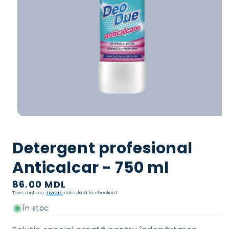
Deschideți
media
1
Detergent profesional
în
mod
modal
Anticalcar - 750 ml
Preț
86.00 MDL
Taxe incluse.
Livrare
calculată la checkout.
normal
În stoc