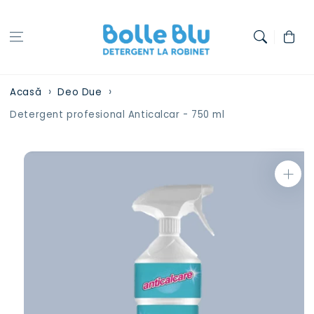
Treci la
conținut
Coș
Acasă
Deo Due
Detergent profesional Anticalcar - 750 ml
Treci la
informațiile
despre
produs