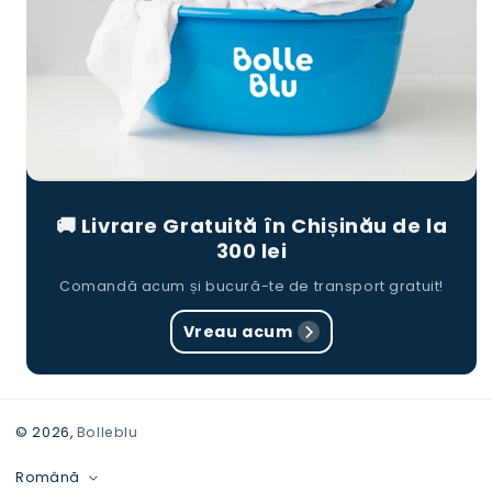
🚚 Livrare Gratuită în Chișinău de la
300 lei
Comandă acum și bucură-te de transport gratuit!
Vreau acum
© 2026,
Bolleblu
Modalitati
Română
de