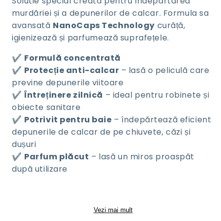
Solutie special creată pentru îndepărtarea
murdăriei și a depunerilor de calcar. Formula sa
avansată
NanoCaps Technology
curăță,
igienizează și parfumează suprafețele.
✔️
Formulă c
oncentrată
✔️
Protecție anti-calcar
– lasă o peliculă care
previne depunerile viitoare
✔️
Întreținere zilnică
– ideal pentru robinete și
obiecte sanitare
✔️
Potrivit pentru baie
– îndepărtează eficient
depunerile de calcar de pe chiuvete, căzi și
dușuri
✔️
Parfum plăcut
– lasă un miros proaspăt
după utilizare
Vezi mai mult