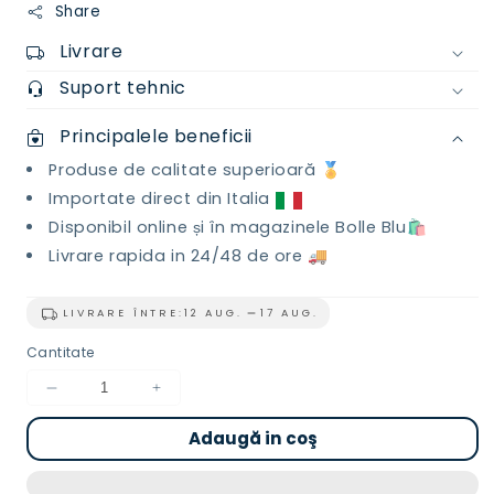
Share
Livrare
Suport tehnic
Principalele beneficii
Produse de calitate superioară 🏅
Importate direct din Italia
Disponibil online și în magazinele Bolle Blu🛍️
Livrare rapida in 24/48 de ore 🚚
LIVRARE ÎNTRE:
12 AUG.
17 AUG.
Cantitate
Reduceți
Creșteți
cantitatea
cantitatea
Adaugă in coş
pentru
pentru
Detergent
Detergent
profesional
profesional