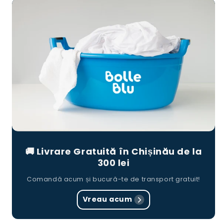
🚚 Livrare Gratuită în Chișinău de la
300 lei
Comandă acum și bucură-te de transport gratuit!
Vreau acum