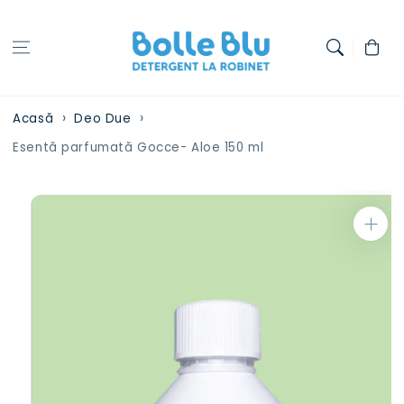
Treci la
conținut
Coș
Acasă
Deo Due
Esentă parfumată Gocce- Aloe 150 ml
Treci la
informațiile
despre
produs