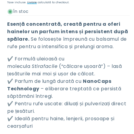
Taxe incluse.
Livrare
calculată la checkout.
normal
În stoc
Esență concentrată, creată pentru a oferi
hainelor un parfum intens și persistent după
spălare.
Se folosește împreună cu balsamul de
rufe pentru a intensifica și prelungi aroma.
✔️ Formulă uleioasă cu
molecula
Stirafacile
(“călcare ușoară”) – lasă
țesăturile mai moi și ușor de călcat.
✔️ Parfum de lungă durată cu
NanoCaps
Technology
– eliberare treptată ce persistă
săptămâni întregi.
✔️ Pentru rufe uscate: diluați și pulverizați direct
pe țesături.
✔️ Ideală pentru haine, lenjerii, prosoape și
cearșafuri