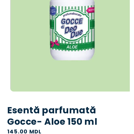
Deschideți
media
1
Esentă parfumată
în
mod
modal
Gocce- Aloe 150 ml
Preț
145.00 MDL