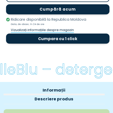
Esentă
Esentă
parfumată
parfumată
Cumpără acum
Gocce-
Gocce-
Aloe
Aloe
Ridicare disponibilă la
Republica Moldova
150
150
Gata, de obicei, în 24 de ore
ml
ml
Vizualizați informațiile despre magazin
Cumpara cu 1 click
leBlu – detergen
Informații
Descriere produs