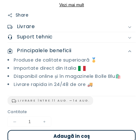
Vezi mai mult
Share
Livrare
Suport tehnic
Principalele beneficii
Produse de calitate superioară 🏅
Importate direct din Italia
Disponibil online și în magazinele Bolle Blu🛍️
Livrare rapida in 24/48 de ore 🚚
LIVRARE ÎNTRE:
11 AUG.
14 AUG.
Cantitate
Reduceți
Creșteți
cantitatea
cantitatea
Adaugă in coş
pentru
pentru