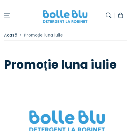
Treci la
conținut
Coș
Acasă
Promoție luna iulie
Promoție luna iulie